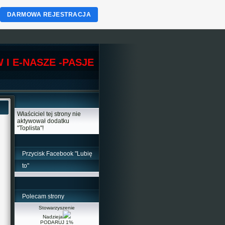
DARMOWA REJESTRACJA
W I E-NASZE -PASJE
Właściciel tej strony nie
aktywował dodatku
"Toplista"!
Przycisk Facebook "Lubię
to"
Polecam strony
Stowarzyszenie
Nadzieja
PODARUJ 1%