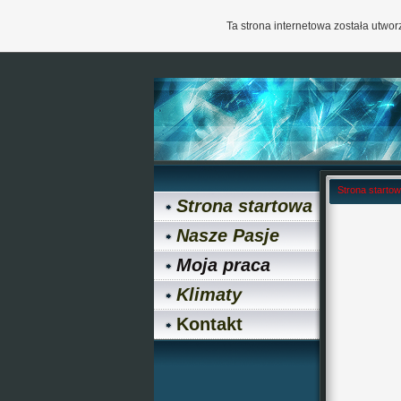
Ta strona internetowa została utw
Strona starto
Strona startowa
Nasze Pasje
Moja praca
Klimaty
Kontakt