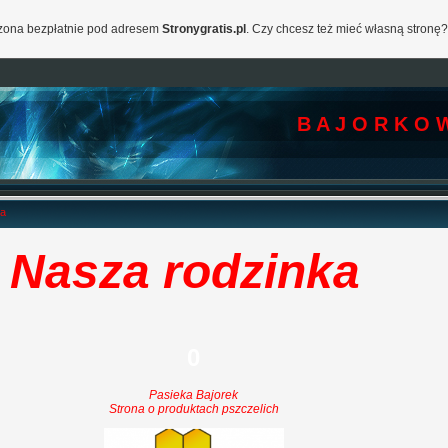
orzona bezpłatnie pod adresem
Stronygratis.pl
. Czy chcesz też mieć własną stronę?
B A J O R K O 
wa
Nasza rodzinka
0
Pasieka Bajorek
Strona o produktach pszczelich